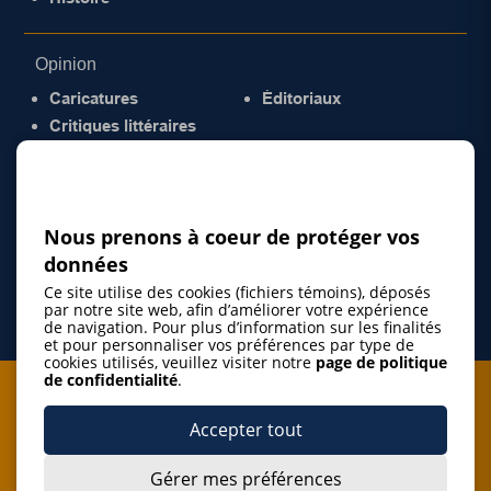
Opinion
Caricatures
Éditoriaux
Critiques littéraires
© 2026 Gazette de la Mauricie. Tous droits
réservés.
Politique de confidentialité
Nous prenons à coeur de protéger vos
données
Ce site utilise des cookies (fichiers témoins), déposés
par notre site web, afin d’améliorer votre expérience
de navigation. Pour plus d’information sur les finalités
et pour personnaliser vos préférences par type de
cookies utilisés, veuillez visiter notre
page de politique
de confidentialité
.
Je m'abonne à l'infolettre
Accepter tout
M'abonner
Gérer mes préférences
J’accepte de m’abonner à l’infolettre de La Gazette de la