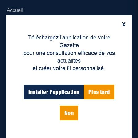
Accueil
X
À propos de nous
Téléchargez l'application de votre
Déontologie et confidentialité
Gazette
pour une consultation efficace de vos
Devenir partenaire
actualités
et créer votre fil personnalisé.
Lieux de distribution
Nous joindre
Installer l'application
Plus tard
Parutions numériques
Non
Catégories
Actualités