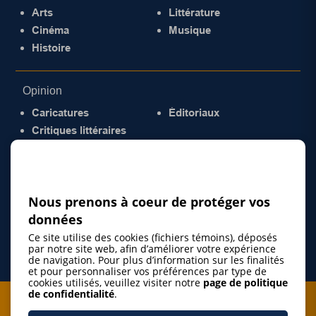
Arts
Littérature
Cinéma
Musique
Histoire
Opinion
Caricatures
Éditoriaux
Critiques littéraires
© 2026 Gazette de la Mauricie. Tous droits
réservés.
Politique de confidentialité
Nous prenons à coeur de protéger vos
données
Ce site utilise des cookies (fichiers témoins), déposés
par notre site web, afin d’améliorer votre expérience
de navigation. Pour plus d’information sur les finalités
et pour personnaliser vos préférences par type de
cookies utilisés, veuillez visiter notre
page de politique
de confidentialité
.
Je m'abonne à l'infolettre