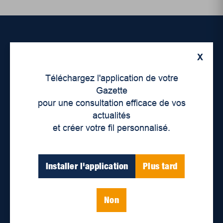
Accueil
X
À propos de nous
Téléchargez l'application de votre
Gazette
Déontologie et confidentialité
pour une consultation efficace de vos
actualités
Devenir partenaire
et créer votre fil personnalisé.
Lieux de distribution
Installer l'application
Plus tard
Nous joindre
Parutions numériques
Non