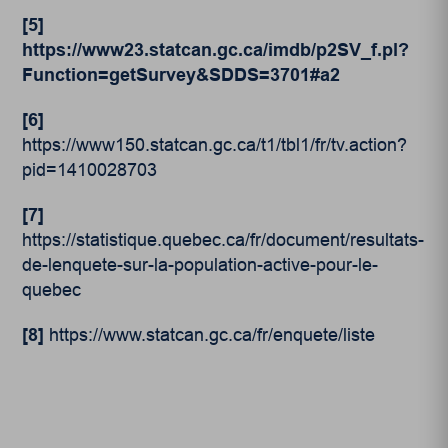
[5]
https://www23.statcan.gc.ca/imdb/p2SV_f.pl?
Function=getSurvey&SDDS=3701#a2
[6]
https://www150.statcan.gc.ca/t1/tbl1/fr/tv.action?
pid=1410028703
[7]
https://statistique.quebec.ca/fr/document/resultats-
de-lenquete-sur-la-population-active-pour-le-
quebec
[8]
https://www.statcan.gc.ca/fr/enquete/liste