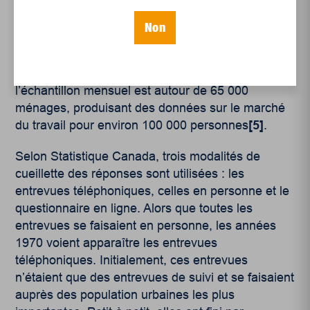
et 1970), mais au milieu des années 1980, il a été
ramené à 47 000, question de mieux contrôler les
Non
coûts de cette vaste opération. Au début des
années 1990, la taille de l’échantillon repart à la
hausse, passant de 47 000 à 62 000. Aujourd’hui,
l’échantillon mensuel est autour de 65 000
ménages, produisant des données sur le marché
du travail pour environ 100 000 personnes
[5]
.
Selon Statistique Canada, trois modalités de
cueillette des réponses sont utilisées : les
entrevues téléphoniques, celles en personne et le
questionnaire en ligne. Alors que toutes les
entrevues se faisaient en personne, les années
1970 voient apparaître les entrevues
téléphoniques. Initialement, ces entrevues
n’étaient que des entrevues de suivi et se faisaient
auprès des population urbaines les plus