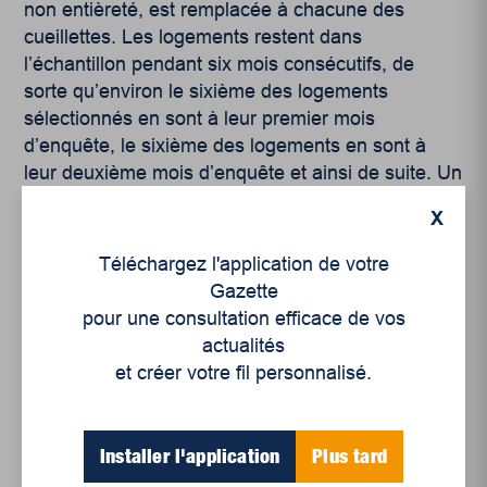
non entièreté, est remplacée à chacune des
cueillettes. Les logements restent dans
l’échantillon pendant six mois consécutifs, de
sorte qu’environ le sixième des logements
sélectionnés en sont à leur premier mois
d’enquête, le sixième des logements en sont à
leur deuxième mois d’enquête et ainsi de suite. Un
échantillon est donc renouvelé au complet après
X
six mois. Un autre aspect méthodologique
intéressant à mentionner est que l’EPA utilise les
Téléchargez l'application de votre
données du recensement canadien comme base
Gazette
pour la pondération des données.
pour une consultation efficace de vos
actualités
À propos de la taille des échantillons, rappelons
et créer votre fil personnalisé.
qu’aux débuts de l’EPA, 25 000 à 30 000
ménages étaient appelés à répondre au
questionnaire. Au fil des ans, ce nombre a
Installer l'application
Plus tard
augmenté à 35 000, puis à 65 000 (années 1960