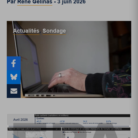
Par
René Gélinas
-
3 juin 2026
Actualités
,
Sondage