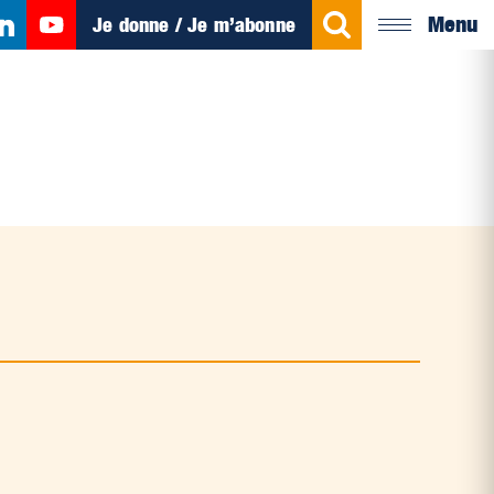
Menu
Je donne / Je m’abonne