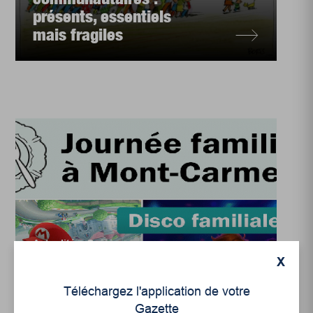
présents, essentiels
mais fragiles
Actualités
,
Opinion
X
Kate Grenier, collaboratrice
Une journée familiale
Téléchargez l'application de votre
pour soutenir un projet
Gazette