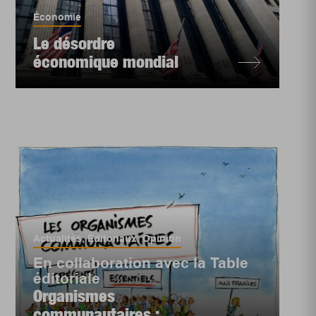
Économie
Le désordre
économique mondial
Actualités
,
Éditoriaux
,
Opinion
En collaboration avec la Table
éditoriale
Organismes
communautaires :