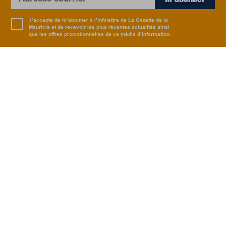
J’accepte de m’abonner à l’infolettre de La Gazette de la
Mauricie et de recevoir les plus récentes actualités ainsi
que les offres promotionnelles de ce média d’information.