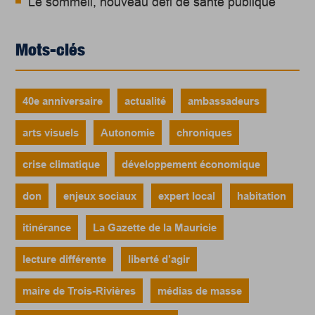
Le sommeil, nouveau défi de santé publique
Mots-clés
40e anniversaire
actualité
ambassadeurs
arts visuels
Autonomie
chroniques
crise climatique
développement économique
don
enjeux sociaux
expert local
habitation
itinérance
La Gazette de la Mauricie
lecture différente
liberté d’agir
maire de Trois-Rivières
médias de masse