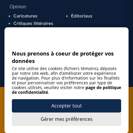
Opinion
Caricatures
Éditoriaux
Critiques littéraires
© 2026 Gazette de la Mauricie. Tous droits
réservés.
Politique de confidentialité
Nous prenons à coeur de protéger vos
données
Ce site utilise des cookies (fichiers témoins), déposés
par notre site web, afin d’améliorer votre expérience
de navigation. Pour plus d’information sur les finalités
et pour personnaliser vos préférences par type de
cookies utilisés, veuillez visiter notre
page de politique
de confidentialité
.
Je m'abonne à l'infolettre
Accepter tout
M'abonner
Gérer mes préférences
J’accepte de m’abonner à l’infolettre de La Gazette de la
Mauricie et de recevoir les plus récentes actualités ainsi
Je m'abonne à l'infolettre
que les offres promotionnelles de ce média d’information.