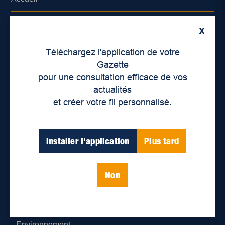
À propos de nous
X
Déontologie et confidentialité
Téléchargez l'application de votre
Gazette
Devenir partenaire
pour une consultation efficace de vos
actualités
Lieux de distribution
et créer votre fil personnalisé.
Nous joindre
Installer l'application
Plus tard
Parutions numériques
Non
Catégories
Actualités
Environnement