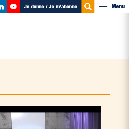
Menu
Je donne / Je m’abonne