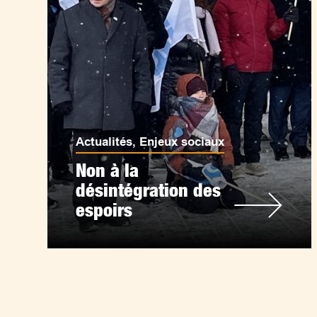
Actualités
,
Enjeux sociaux
Non à la
désintégration des
espoirs