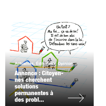
Actualités
,
Éditoriaux
,
Opinion
Annonce : Citoyen-
nes cherchent
solutions
permanentes à
des probl...