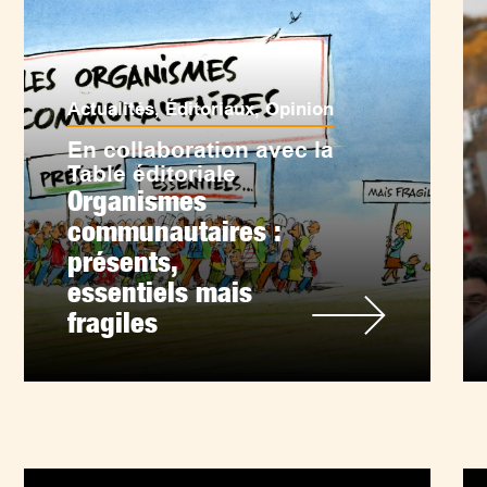
Actualités
,
Éditoriaux
,
Opinion
En collaboration avec la
Table éditoriale
Organismes
communautaires :
présents,
essentiels mais
fragiles