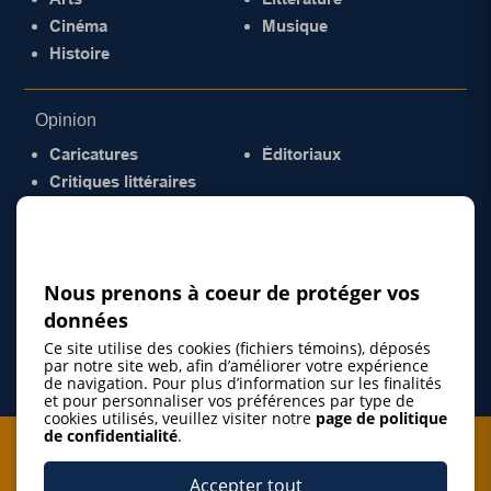
Cinéma
Musique
Histoire
Opinion
Caricatures
Éditoriaux
Critiques littéraires
© 2026 Gazette de la Mauricie. Tous droits
réservés.
Politique de confidentialité
Nous prenons à coeur de protéger vos
données
Ce site utilise des cookies (fichiers témoins), déposés
par notre site web, afin d’améliorer votre expérience
de navigation. Pour plus d’information sur les finalités
et pour personnaliser vos préférences par type de
cookies utilisés, veuillez visiter notre
page de politique
de confidentialité
.
Je m'abonne à l'infolettre
Accepter tout