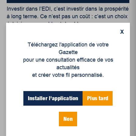
Investir dans l’EDI, c’est investir dans la prospérité
à long terme. Ce n’est pas un coût : c’est un choix
éclairé, responsable et durable.
X
Nous distinguer pour le bien commun
Téléchargez l'application de votre
Gazette
Dans un monde où les tensions identitaires refont
pour une consultation efficace de vos
surface, le Québec a une occasion unique, celle
actualités
de se distinguer en choisissant l’ouverture plutôt
et créer votre fil personnalisé.
que la peur, la solidarité plutôt que la division. Les
politiques EDI ne sont évidemment pas parfaites
ni magiques, mais elles sont nécessaires et
Installer l'application
Plus tard
efficaces. En les renforçant, nous affirmons notre
volonté de bâtir une société inclusive, prospère et
résolument tournée vers l’avenir.
Non
Nous avons au Québec les outils, les talents et la