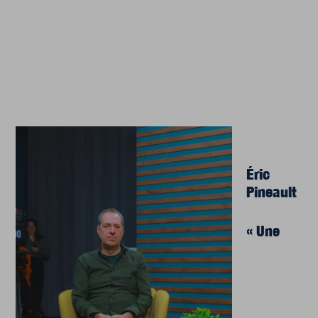
Éric
Pineault
« Une