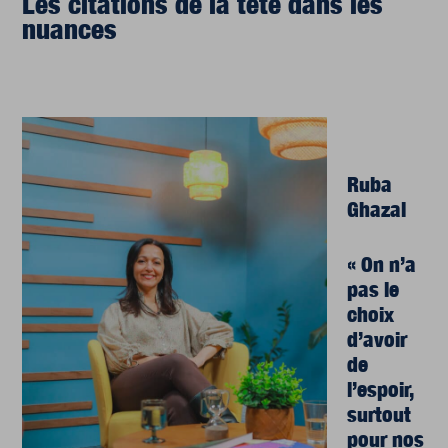
Les citations de la tête dans les
nuances
Ruba
Ghazal
« On n’a
pas le
choix
d’avoir
de
l’espoir,
surtout
pour nos