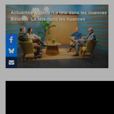
Actualités
,
Vidéos
,
La tête dans les nuances
,
Balados
,
La tête dans les nuances