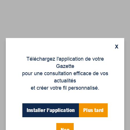
X
Téléchargez l'application de votre
David
Gazette
Murray
pour une consultation efficace de vos
actualités
« Le
et créer votre fil personnalisé.
meilleur
remède,
c’est de
Installer l'application
Plus tard
cultiver
le lien
entre
Non