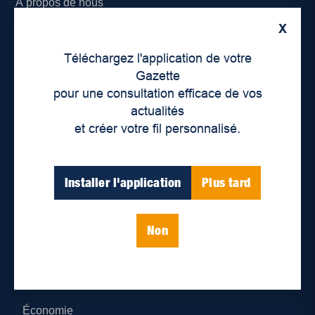
À propos de nous
X
Déontologie et confidentialité
Téléchargez l'application de votre
Devenir partenaire
Gazette
pour une consultation efficace de vos
Lieux de distribution
actualités
et créer votre fil personnalisé.
Nous joindre
Parutions numériques
Installer l'application
Plus tard
Catégories
Non
Actualités
Environnement
Économie