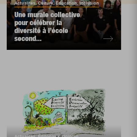
Actualités
,
Culture
,
Éducation
,
Inclusion
Une murale collective
pour célébrer la
diversité à l’école
second...
Actualités
,
Éditoriaux
,
Opinion