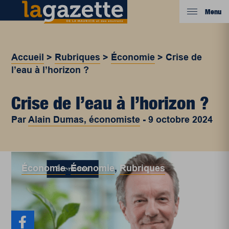
Menu
Accueil
>
Rubriques
>
Économie
>
Crise de
l’eau à l’horizon ?
Crise de l’eau à l’horizon ?
Par
Alain Dumas, économiste
-
9 octobre 2024
Économie
,
Économie
,
Rubriques