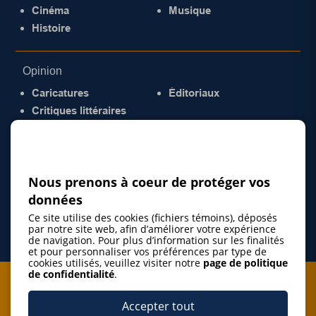
Cinéma
Musique
Histoire
Opinion
Caricatures
Éditoriaux
Critiques littéraires
© 2026 Gazette de la Mauricie. Tous droits
réservés.
Politique de confidentialité
Nous prenons à coeur de protéger vos
données
Ce site utilise des cookies (fichiers témoins), déposés
par notre site web, afin d’améliorer votre expérience
de navigation. Pour plus d’information sur les finalités
et pour personnaliser vos préférences par type de
cookies utilisés, veuillez visiter notre
page de politique
de confidentialité
.
Je m'abonne à l'infolettre
Accepter tout
M'abonner