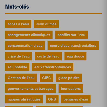
Mots-clés
accès à l'eau
alain dumas
changements climatiques
conflits sur l’eau
consommation d’eau
cours d’eau transfrontaliers
crise de l’eau
cycle de l’eau
eau douce
eau potable
eaux transfrontalières
Gestion de l'eau
GIEC
glace polaire
gouvernements et barrages
inondations
nappes phréatiques
ONU
pénuries d’eau