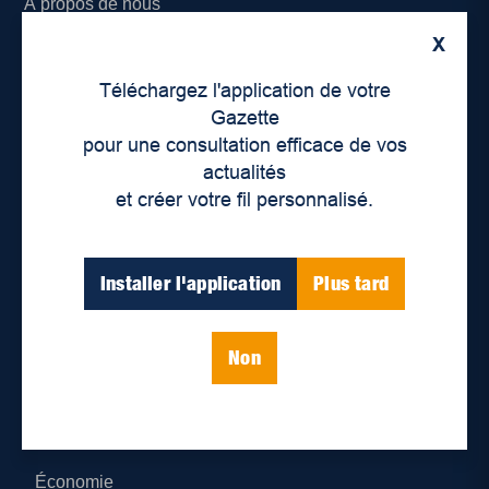
À propos de nous
X
Déontologie et confidentialité
Téléchargez l'application de votre
Devenir partenaire
Gazette
pour une consultation efficace de vos
Lieux de distribution
actualités
et créer votre fil personnalisé.
Nous joindre
Parutions numériques
Installer l'application
Plus tard
Catégories
Non
Actualités
Environnement
Économie