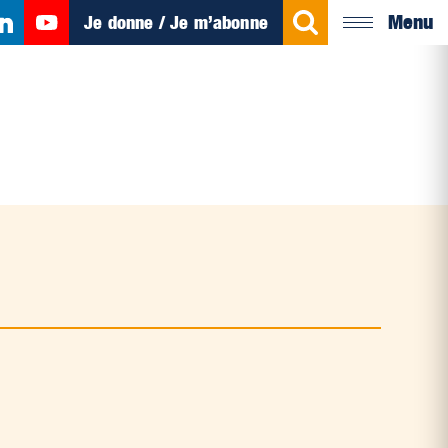
Menu
Je donne / Je m’abonne