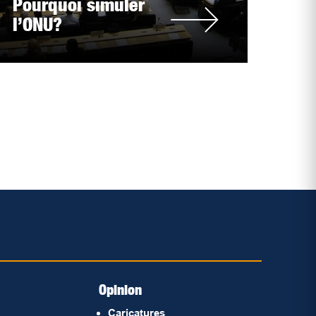
Pourquoi simuler
l’ONU?
Opinion
Caricatures