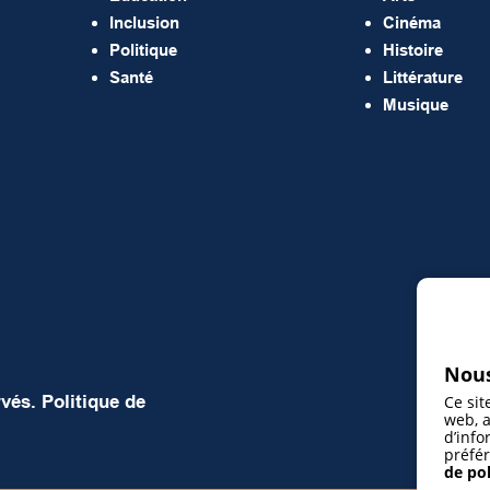
Inclusion
Cinéma
Politique
Histoire
Santé
Littérature
Musique
Nous
rvés.
Politique de
Ce sit
web, a
d’info
préfér
de pol