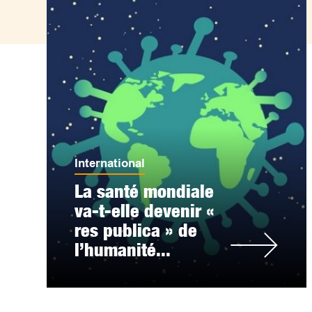
International
La santé mondiale
va-t-elle devenir «
res publica » de
l’humanité...