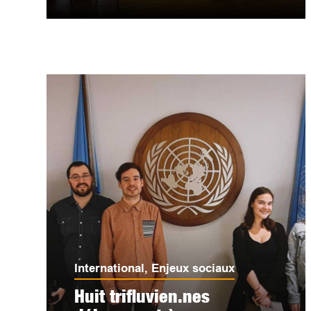
International
,
Enjeux sociaux
Huit trifluvien.nes