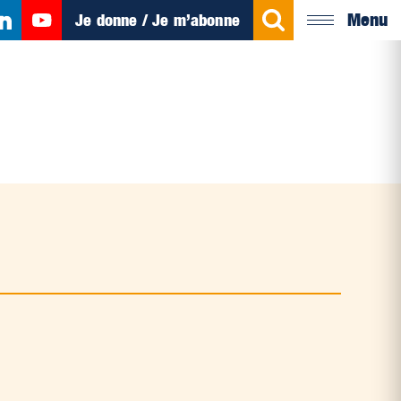
Menu
Je donne / Je m’abonne