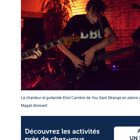
Le chanteur et guitariste Eliot Carrière de You Said Strange en pleine 
Magali Boisvert