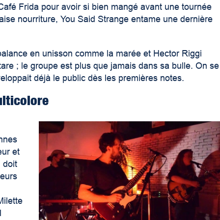
 Café Frida pour avoir si bien mangé avant une tournée
se nourriture, You Said Strange entame une dernière
se balance en unisson comme la marée et Hector Riggi
uitare ; le groupe est plus que jamais dans sa bulle. On se
eloppait déjà le public dès les premières notes.
lticolore
onnes
eur et
 doit
ieurs
ilette
l