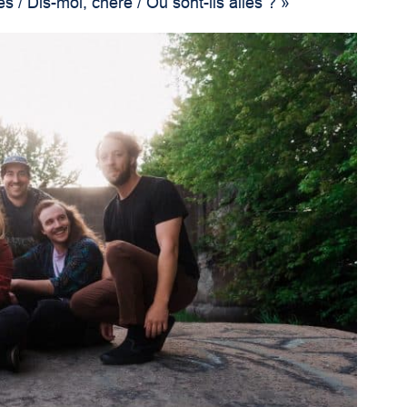
és / Dis-moi, chère / Où sont-ils allés ? »