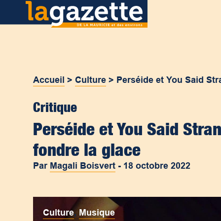
Accueil
>
Culture
>
Perséide et You Said Stra
Critique
Perséide et You Said Stran
fondre la glace
Par
Magali Boisvert
-
18 octobre 2022
Culture
,
Musique