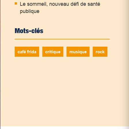
Le sommeil, nouveau défi de santé
publique
Mots-clés
café frida
critique
musique
rock