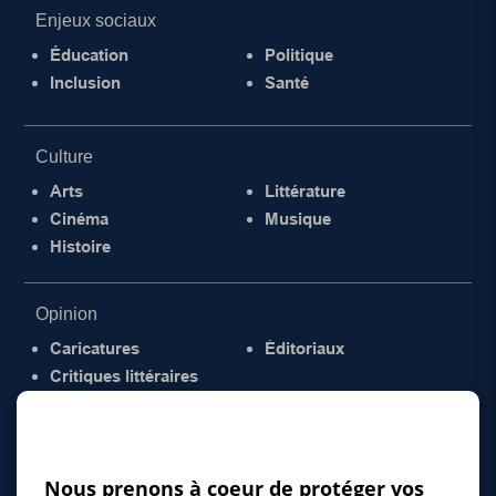
Enjeux sociaux
Éducation
Politique
Inclusion
Santé
Culture
Arts
Littérature
Cinéma
Musique
Histoire
Opinion
Caricatures
Éditoriaux
Critiques littéraires
© 2026 Gazette de la Mauricie. Tous droits
réservés.
Politique de confidentialité
Nous prenons à coeur de protéger vos