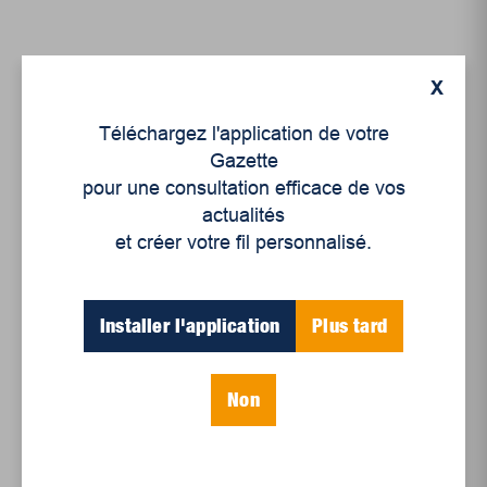
X
Téléchargez l'application de votre
Gazette
pour une consultation efficace de vos
actualités
et créer votre fil personnalisé.
Culture
Suggestions de nos
Installer l'application
Plus tard
libraires – novembre
2018
Non