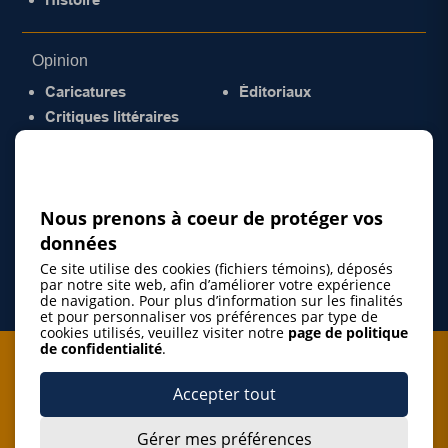
Opinion
Caricatures
Éditoriaux
Critiques littéraires
© 2026 Gazette de la Mauricie. Tous droits
réservés.
Politique de confidentialité
Nous prenons à coeur de protéger vos
données
Ce site utilise des cookies (fichiers témoins), déposés
par notre site web, afin d’améliorer votre expérience
de navigation. Pour plus d’information sur les finalités
et pour personnaliser vos préférences par type de
cookies utilisés, veuillez visiter notre
page de politique
de confidentialité
.
Je m'abonne à l'infolettre
Accepter tout
M'abonner
Gérer mes préférences