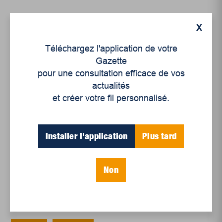
X
Articles récents
Téléchargez l'application de votre
Gazette
Un siècle de Mauriciennes dans la presse
pour une consultation efficace de vos
régionale
actualités
Juillet 2026
et créer votre fil personnalisé.
Le sport professionnel féminin : en mouvement,
en croissance
Installer l'application
Plus tard
Et les politiques peinent à suivre
Le sommeil, nouveau défi de santé publique
Non
Mots-clés