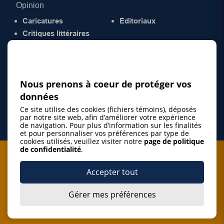
Opinion
Caricatures
Éditoriaux
Critiques littéraires
© 2026 Gazette de la Mauricie. Tous droits
réservés.
Politique de confidentialité
Nous prenons à coeur de protéger vos
données
Ce site utilise des cookies (fichiers témoins), déposés
par notre site web, afin d’améliorer votre expérience
de navigation. Pour plus d’information sur les finalités
et pour personnaliser vos préférences par type de
cookies utilisés, veuillez visiter notre
page de politique
de confidentialité
.
Je m'abonne à l'infolettre
Accepter tout
M'abonner
Gérer mes préférences
J’accepte de m’abonner à l’infolettre de La Gazette de la
Mauricie et de recevoir les plus récentes actualités ainsi
Je m'abonne à l'infolettre
que les offres promotionnelles de ce média d’information.