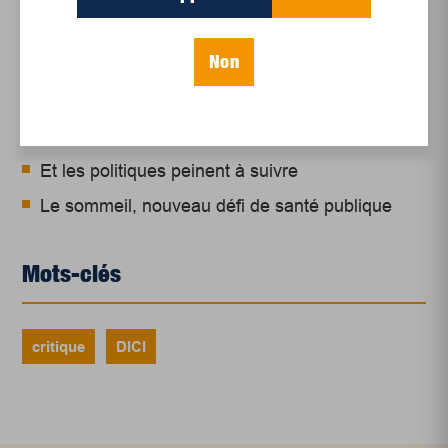
Un siècle de Mauriciennes dans la presse
régionale
Non
Juillet 2026
Le sport professionnel féminin : en mouvement,
en croissance
Et les politiques peinent à suivre
Le sommeil, nouveau défi de santé publique
Mots-clés
critique
DICI