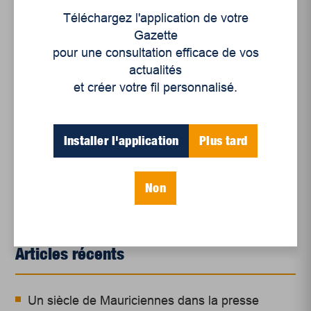
Source:
Téléchargez l'application de votre
Gazette
Denis BERTRAND, Albert DESBIENS et André
pour une consultation efficace de vos
LAVALLÉE,
Le Rapport Durham
, Éditions Sainte-
actualités
Marie, 1969, LVII-156 p.
et créer votre fil personnalisé.
Installer l'application
Plus tard
Non
Articles récents
Un siècle de Mauriciennes dans la presse