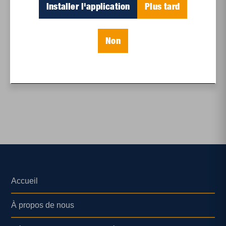
Installer l'application
Plus tard
Non
Histoire
Des pionniers audacieux
Accueil
À propos de nous