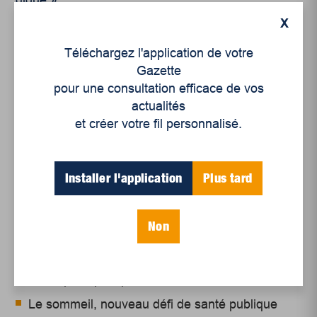
X
Téléchargez l'application de votre
Gazette
pour une consultation efficace de vos
actualités
Articles récents
et créer votre fil personnalisé.
Un siècle de Mauriciennes dans la presse
Installer l'application
Plus tard
régionale
Juillet 2026
Non
Le sport professionnel féminin : en mouvement,
en croissance
Et les politiques peinent à suivre
Le sommeil, nouveau défi de santé publique