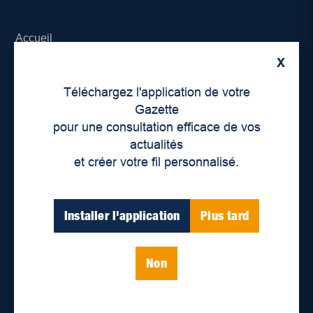
Accueil
X
À propos de nous
Téléchargez l'application de votre
Déontologie et confidentialité
Gazette
pour une consultation efficace de vos
Devenir partenaire
actualités
et créer votre fil personnalisé.
Lieux de distribution
Nous joindre
Installer l'application
Plus tard
Parutions numériques
Non
Catégories