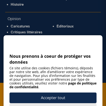
Histoire
Opinion
Caricatures
Éditoriaux
Critiques littéraires
© 2026 Gazette de la Mauricie. Tous droits
réservés.
Politique de confidentialité
Nous prenons à coeur de protéger vos
données
Ce site utilise des cookies (fichiers témoins), déposés
par notre site web, afin d’améliorer votre expérience
de navigation. Pour plus d’information sur les finalités
et pour personnaliser vos préférences par type de
cookies utilisés, veuillez visiter notre
page de politique
de confidentialité
.
Je m'abonne à l'infolettre
Accepter tout
M'abonner