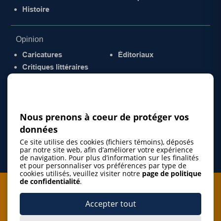
Histoire
Opinion
Caricatures
Éditoriaux
Critiques littéraires
© 2026 Gazette de la Mauricie. Tous droits
réservés.
Politique de confidentialité
Nous prenons à coeur de protéger vos
données
Ce site utilise des cookies (fichiers témoins), déposés
par notre site web, afin d’améliorer votre expérience
de navigation. Pour plus d’information sur les finalités
et pour personnaliser vos préférences par type de
cookies utilisés, veuillez visiter notre
page de politique
de confidentialité
.
Je m'abonne à l'infolettre
Accepter tout
M'abonner