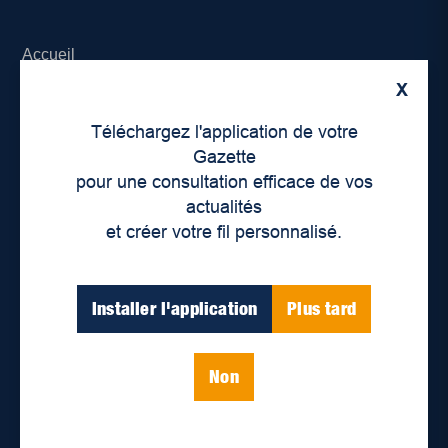
Accueil
X
À propos de nous
Téléchargez l'application de votre
Déontologie et confidentialité
Gazette
pour une consultation efficace de vos
Devenir partenaire
actualités
et créer votre fil personnalisé.
Lieux de distribution
Nous joindre
Installer l'application
Plus tard
Parutions numériques
Non
Catégories