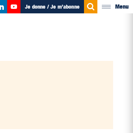
Menu
Je donne / Je m’abonne