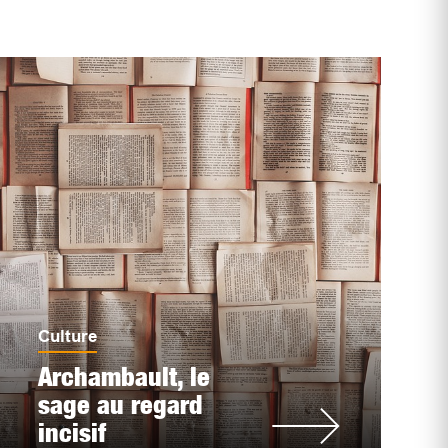
Culture
Archambault, le
sage au regard
incisif