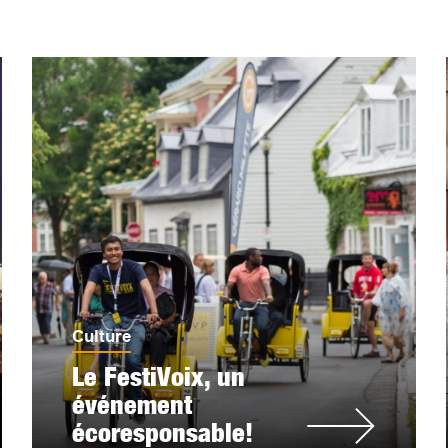
Culture
Le FestiVoix, un
événement
écoresponsable!