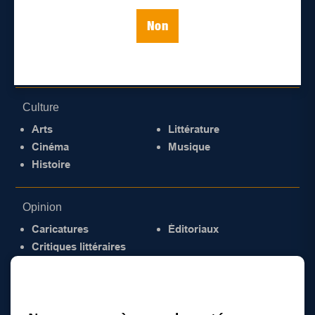
Enjeux sociaux
Non
Éducation
Politique
Inclusion
Santé
Culture
Arts
Littérature
Cinéma
Musique
Histoire
Opinion
Caricatures
Éditoriaux
Critiques littéraires
© 2026 Gazette de la Mauricie. Tous droits
réservés.
Politique de confidentialité