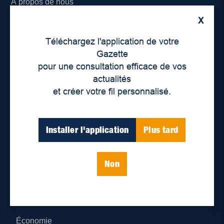
À propos de nous
X
Déontologie et confidentialité
Téléchargez l'application de votre
Devenir partenaire
Gazette
pour une consultation efficace de vos
Lieux de distribution
actualités
et créer votre fil personnalisé.
Nous joindre
Parutions numériques
Installer l'application
Plus tard
Catégories
Non
Actualités
Environnement
Économie