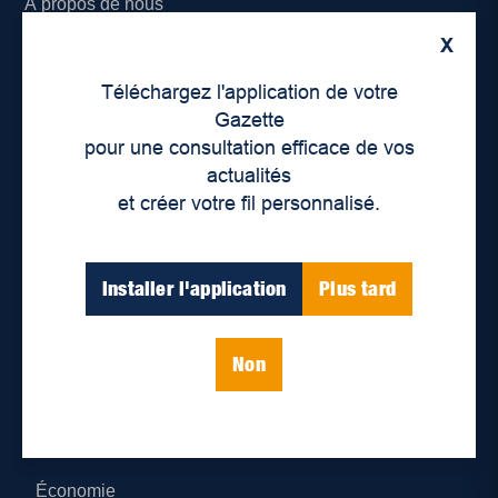
À propos de nous
X
Déontologie et confidentialité
Téléchargez l'application de votre
Devenir partenaire
Gazette
pour une consultation efficace de vos
Lieux de distribution
actualités
et créer votre fil personnalisé.
Nous joindre
Parutions numériques
Installer l'application
Plus tard
Catégories
Non
Actualités
Environnement
Économie