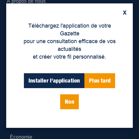
À propos de nous
X
Déontologie et confidentialité
Téléchargez l'application de votre
Devenir partenaire
Gazette
pour une consultation efficace de vos
Lieux de distribution
actualités
et créer votre fil personnalisé.
Nous joindre
Parutions numériques
Installer l'application
Plus tard
Catégories
Non
Actualités
Environnement
Économie