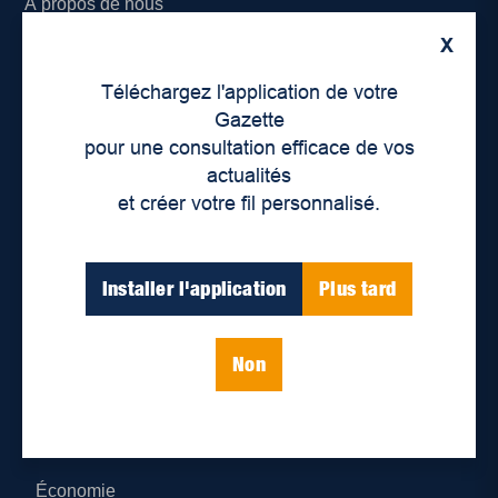
À propos de nous
X
Déontologie et confidentialité
Téléchargez l'application de votre
Devenir partenaire
Gazette
pour une consultation efficace de vos
Lieux de distribution
actualités
et créer votre fil personnalisé.
Nous joindre
Parutions numériques
Installer l'application
Plus tard
Catégories
Non
Actualités
Environnement
Économie