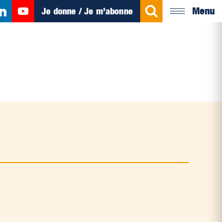
Menu
Je donne / Je m’abonne