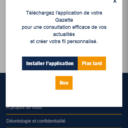
X
International
,
Politique
Téléchargez l'application de votre
Le Canada viole-t-il sa
Gazette
propre loi ?
pour une consultation efficace de vos
actualités
et créer votre fil personnalisé.
Installer l'application
Plus tard
Non
Accueil
À propos de nous
Déontologie et confidentialité