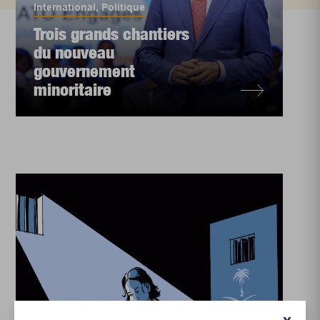
International
,
Politique
Trois grands chantiers
du nouveau
gouvernement
minoritaire