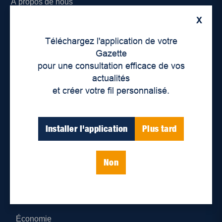
À propos de nous
X
Déontologie et confidentialité
Téléchargez l'application de votre
Devenir partenaire
Gazette
pour une consultation efficace de vos
Lieux de distribution
actualités
et créer votre fil personnalisé.
Nous joindre
Parutions numériques
Installer l'application
Plus tard
Catégories
Non
Actualités
Environnement
Économie