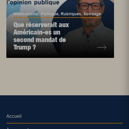
International
,
Politique
,
Rubriques
,
Sondage
Que réserverait aux
Américain-es un
second mandat de
Trump ?
Accueil