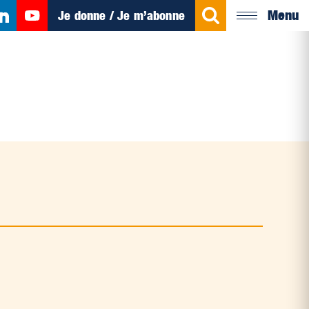
Menu
Je donne / Je m’abonne