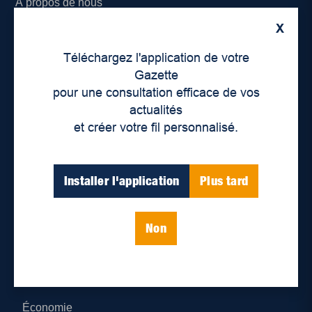
À propos de nous
X
Déontologie et confidentialité
Téléchargez l'application de votre
Devenir partenaire
Gazette
pour une consultation efficace de vos
Lieux de distribution
actualités
et créer votre fil personnalisé.
Nous joindre
Parutions numériques
Installer l'application
Plus tard
Catégories
Non
Actualités
Environnement
Économie