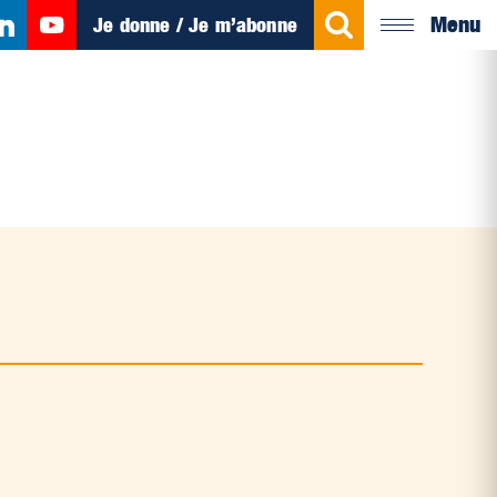
Menu
Je donne / Je m’abonne