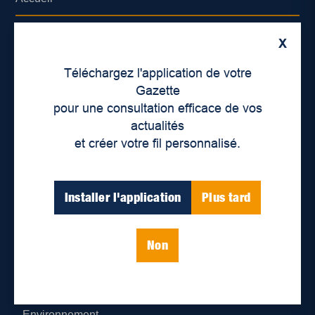
À propos de nous
X
Déontologie et confidentialité
Téléchargez l'application de votre
Gazette
Devenir partenaire
pour une consultation efficace de vos
actualités
Lieux de distribution
et créer votre fil personnalisé.
Nous joindre
Installer l'application
Plus tard
Parutions numériques
Non
Catégories
Actualités
Environnement