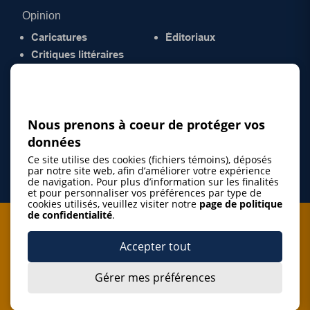
Opinion
Caricatures
Éditoriaux
Critiques littéraires
© 2026 Gazette de la Mauricie. Tous droits
réservés.
Politique de confidentialité
Nous prenons à coeur de protéger vos
données
Ce site utilise des cookies (fichiers témoins), déposés
par notre site web, afin d’améliorer votre expérience
de navigation. Pour plus d’information sur les finalités
et pour personnaliser vos préférences par type de
cookies utilisés, veuillez visiter notre
page de politique
de confidentialité
.
Je m'abonne à l'infolettre
Accepter tout
M'abonner
Gérer mes préférences
J’accepte de m’abonner à l’infolettre de La Gazette de la
Mauricie et de recevoir les plus récentes actualités ainsi
Je m'abonne à l'infolettre
que les offres promotionnelles de ce média d’information.