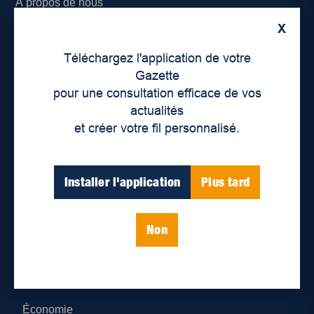
À propos de nous
X
Déontologie et confidentialité
Téléchargez l'application de votre
Devenir partenaire
Gazette
pour une consultation efficace de vos
Lieux de distribution
actualités
et créer votre fil personnalisé.
Nous joindre
Parutions numériques
Installer l'application
Plus tard
Catégories
Non
Actualités
Environnement
Économie