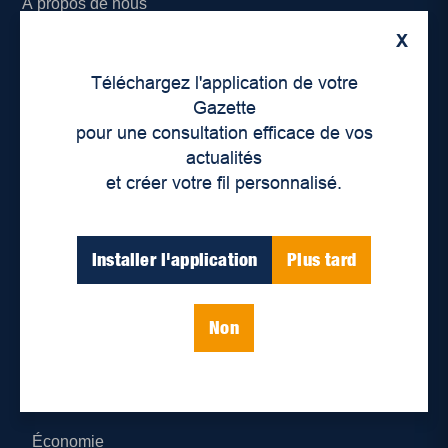
À propos de nous
X
Déontologie et confidentialité
Téléchargez l'application de votre
Devenir partenaire
Gazette
pour une consultation efficace de vos
Lieux de distribution
actualités
et créer votre fil personnalisé.
Nous joindre
Parutions numériques
Installer l'application
Plus tard
Catégories
Non
Actualités
Environnement
Économie