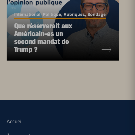
International
,
Politique
,
Rubriques
,
Sondage
Que réserverait aux
Américain-es un
second mandat de
Trump ?
Accueil