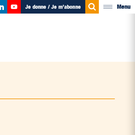
Menu
Je donne / Je m’abonne