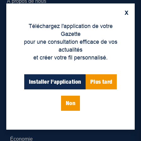
À propos de nous
X
Déontologie et confidentialité
Téléchargez l'application de votre
Devenir partenaire
Gazette
pour une consultation efficace de vos
Lieux de distribution
actualités
et créer votre fil personnalisé.
Nous joindre
Parutions numériques
Installer l'application
Plus tard
Catégories
Non
Actualités
Environnement
Économie