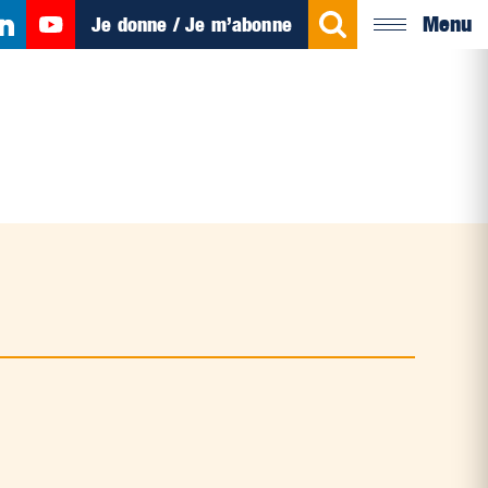
Menu
Je donne / Je m’abonne