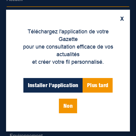
À propos de nous
X
Déontologie et confidentialité
Téléchargez l'application de votre
Gazette
Devenir partenaire
pour une consultation efficace de vos
actualités
Lieux de distribution
et créer votre fil personnalisé.
Nous joindre
Installer l'application
Plus tard
Parutions numériques
Non
Catégories
Actualités
Environnement