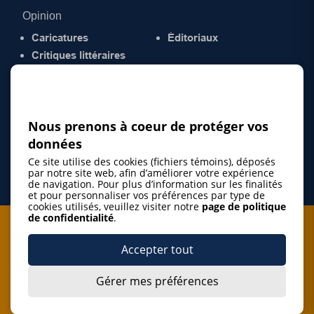
Opinion
Caricatures
Éditoriaux
Critiques littéraires
© 2026 Gazette de la Mauricie. Tous droits
réservés.
Politique de confidentialité
Nous prenons à coeur de protéger vos
données
Ce site utilise des cookies (fichiers témoins), déposés
par notre site web, afin d’améliorer votre expérience
de navigation. Pour plus d’information sur les finalités
et pour personnaliser vos préférences par type de
cookies utilisés, veuillez visiter notre
page de politique
de confidentialité
.
Je m'abonne à l'infolettre
Accepter tout
M'abonner
Gérer mes préférences
J’accepte de m’abonner à l’infolettre de La Gazette de la
Mauricie et de recevoir les plus récentes actualités ainsi
Je m'abonne à l'infolettre
que les offres promotionnelles de ce média d’information.