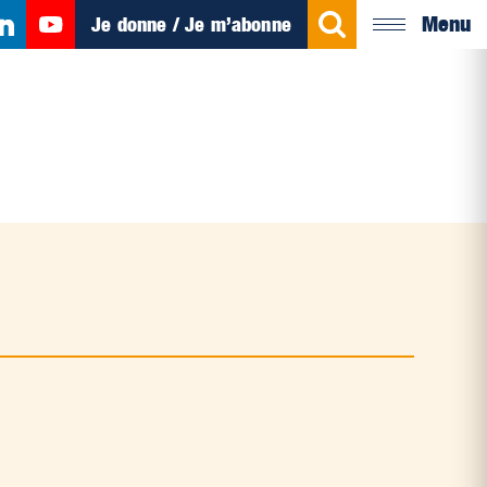
Menu
Je donne / Je m’abonne