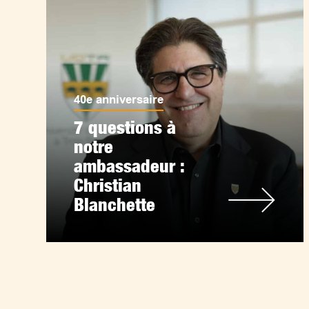
40e anniversaire
7 questions à
notre
ambassadeur :
Christian
Blanchette