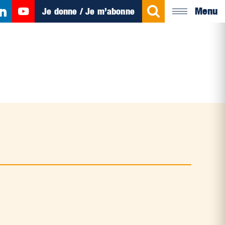
Menu
Je donne / Je m’abonne