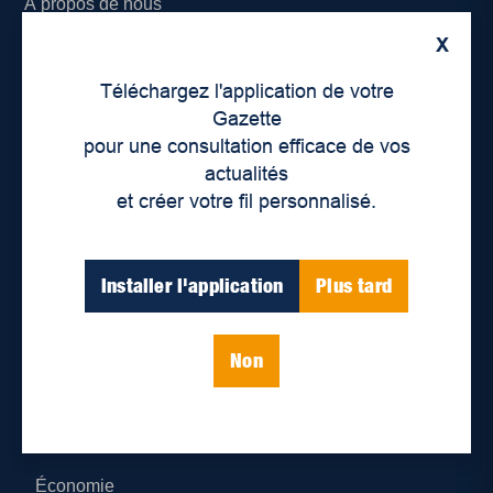
À propos de nous
X
Déontologie et confidentialité
Téléchargez l'application de votre
Devenir partenaire
Gazette
pour une consultation efficace de vos
Lieux de distribution
actualités
et créer votre fil personnalisé.
Nous joindre
Parutions numériques
Installer l'application
Plus tard
Catégories
Non
Actualités
Environnement
Économie